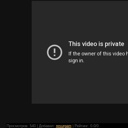
Просмотров
:
540
|
Добавил
:
resurgam
|
Рейтинг
:
0.0
/
0