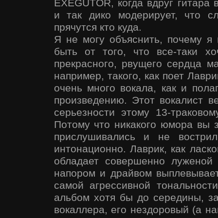
EXEGUTOR, когда вдруг гитара в
и так дико модерирует, что 
прячутся кто куда.
Я не могу объяснить, почему я 
быть от того, что все-таки х
прекрасного, рвущего сердца ма
например, такого, как поет Лавр
очень много вокала, как и пола
произведению. Этот вокалист в
серьезности этому 13-траков
Потому что никакого юмора вы з
прислушивались и не востри
интонационно. Лаврик, как ласк
обладает совершенно луженой 
напором и драйвом выплевывае
самой агрессивной тональност
альбом хотя бы до середины, за
вокаллера, его нездоровый (а на