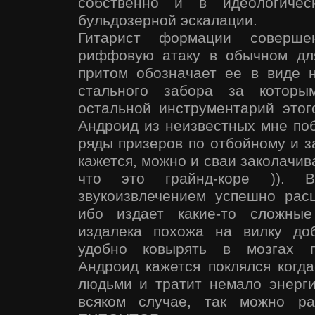
собственно и в идеологиче
бульдозерной эскалации.
Гитарист формации соверш
риффовую атаку в обычном для
притом обозначает ее в виде 
стального забора за которы
остальной инструментарий этог
Андроид из неизвестных мне поб
ряды призеров по отбойному и з
кажется, можно и сваи заколачив
что это грайнд-коре )).
звукоизвлечением успешно рас
ибо издает какие-то сложные
издалека похожа на вилку до
удобно ковырять в мозгах п
Андроид кажется поклялся когда
людьми и тратит немало энерги
всяком случае, так можно ра