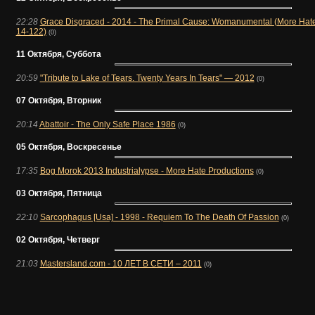
22:28
Grace Disgraced - 2014 - The Primal Cause: Womanumental (More Hat
14-122)
(0)
11 Октября, Суббота
20:59
"Tribute to Lake of Tears. Twenty Years In Tears" — 2012
(0)
07 Октября, Вторник
20:14
Abattoir - The Only Safe Place 1986
(0)
05 Октября, Воскресенье
17:35
Bog Morok 2013 Industrialypse - More Hate Productions
(0)
03 Октября, Пятница
22:10
Sarcophagus [Usa] - 1998 - Requiem To The Death Of Passion
(0)
02 Октября, Четверг
21:03
Mastersland.com - 10 ЛЕТ В СЕТИ – 2011
(0)